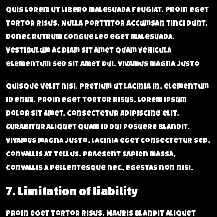
quis lorem ut libero malesuada feugiat. Proin eget
tortor risus. Nulla porttitor accumsan tinci dunt.
Donec rutrum congue leo eget malesuada.
Vestibulum ac diam sit amet quam vehicula
elementum sed sit amet dui. Vivamus magna justo
Quisque velit nisi, pretium ut lacinia in, elementum
id enim. Proin eget tortor risus. Lorem ipsum
dolor sit amet, consectetur adipiscing elit.
Curabitur aliquet quam id dui posuere blandit.
Vivamus magna justo, lacinia eget consectetur sed,
convallis at tellus. Praesent sapien massa,
convallis a pellentesque nec, egestas non nisi.
7. Limitation of liability
Proin eget tortor risus. Mauris blandit aliquet