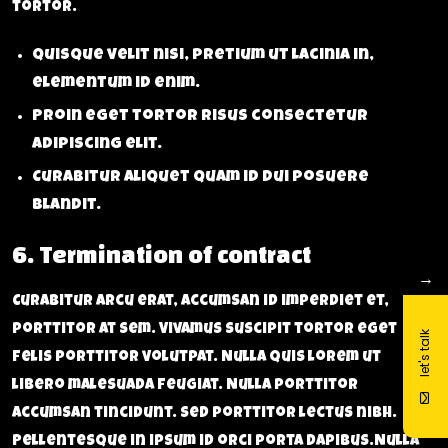
tortor.
Quisque velit nisi, pretium ut lacinia in,
elementum id enim.
Proin eget tortor risus consectetur
adipiscing elit.
Curabitur aliquet quam id dui posuere
blandit.
6. Termination of contract
→
Curabitur arcu erat, accumsan id imperdiet et,
porttitor at sem. Vivamus suscipit tortor eget
let's talk
felis porttitor volutpat. Nulla quis lorem ut
libero malesuada feugiat. Nulla porttitor
accumsan tincidunt. Sed porttitor lectus nibh.
Pellentesque in ipsum id orci porta dapibus.Nulla