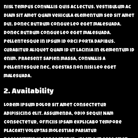
nisl tempus convallis quis ac lectus. Vestibulum ac
diam sit amet quam vehicula elementum sed sit amet
dui. Donec rutrum congue leo eget malesuada.
Donec rutrum congue leo eget malesuada.
Pellentesque in ipsum id orci porta dapibus.
Curabitur aliquet quam id ut lacinia in elementum id
enim. Praesent sapien massa, convallis a
pellentesque nec, egestas non nisi leo eget
malesuada.
2. Availability
Lorem ipsum dolor sit amet consectetur
adipisicing elit. Assumenda, odio sequi! Nam
consectetur, officiis ipsam explicabo tempore
placeat! Voluptas molestiae pariatur